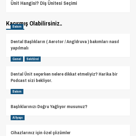
Ünit Hangisi? Diş Ünitesi Seçimi
Kaçırmış Olabilirsiniz..
Bakım
Dental Başlıkların ( Aerotor / Angldruva ) bakımları nasıl
yapılmalı
Genel
Sektörel
Dental Ünit seçerken nelere dikkat etmeliyiz? Harika bir
Podcast sizi bekliyor.
Bakım
Başlıklarınızı Doğru Yağlıyor musunuz?
Altyapı
Cihazlarınız için özel çözümler