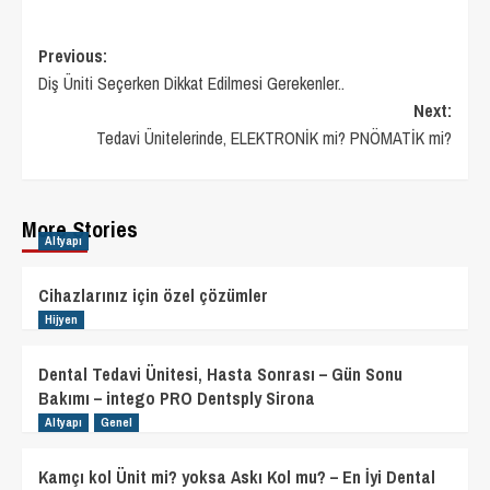
Post
Previous:
Diş Üniti Seçerken Dikkat Edilmesi Gerekenler..
navigation
Next:
Tedavi Ünitelerinde, ELEKTRONİK mi? PNÖMATİK mi?
More Stories
Altyapı
Cihazlarınız için özel çözümler
Hijyen
Dental Tedavi Ünitesi, Hasta Sonrası – Gün Sonu
Bakımı – intego PRO Dentsply Sirona
Altyapı
Genel
Kamçı kol Ünit mi? yoksa Askı Kol mu? – En İyi Dental