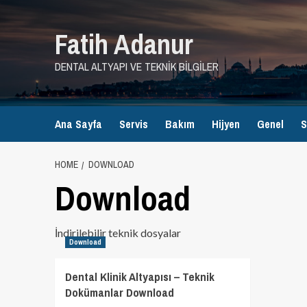
Skip
to
Fatih Adanur
content
DENTAL ALTYAPI VE TEKNIK BILGILER
Ana Sayfa
Servis
Bakım
Hijyen
Genel
S
HOME
DOWNLOAD
Download
İndirilebilir teknik dosyalar
Download
Dental Klinik Altyapısı – Teknik
Dokümanlar Download