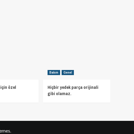
Bakım
Genel
için özel
Hiçbir yedek parça orijinali
gibi olamaz.
emes.