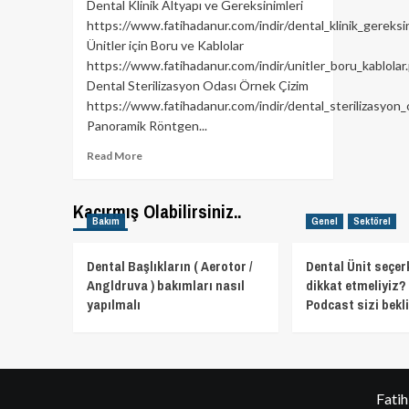
Dental Klinik Altyapı ve Gereksinimleri
https://www.fatihadanur.com/indir/dental_klinik_gereksin
Ünitler için Boru ve Kablolar
https://www.fatihadanur.com/indir/unitler_boru_kablolar
Dental Sterilizasyon Odası Örnek Çizim
https://www.fatihadanur.com/indir/dental_sterilizasyon_
Panoramik Röntgen...
Read
Read More
more
about
Dental
Kaçırmış Olabilirsiniz..
Bakım
Genel
Sektörel
Klinik
Altyapısı
–
Dental Başlıkların ( Aerotor /
Dental Ünit seçer
Teknik
Angldruva ) bakımları nasıl
dikkat etmeliyiz? 
Dokümanlar
yapılmalı
Podcast sizi bekli
Download
Fati