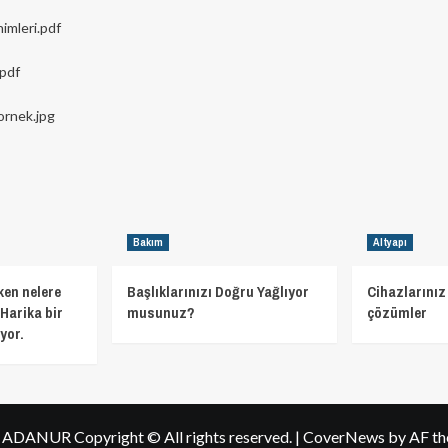
imleri.pdf
.pdf
ornek.jpg
Bakım
Altyapı
ken nelere
Başlıklarınızı Doğru Yağlıyor
Cihazlarınız 
Harika bir
musunuz?
çözümler
yor.
h ADANUR Copyright © All rights reserved.
|
CoverNews
by AF th