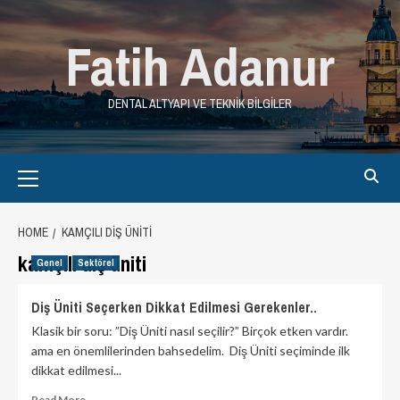
Skip
to
Fatih Adanur
content
DENTAL ALTYAPI VE TEKNIK BILGILER
Primary
Menu
HOME
KAMÇILI DIŞ ÜNITI
kamçılı diş üniti
Genel
Sektörel
Diş Üniti Seçerken Dikkat Edilmesi Gerekenler..
Klasik bir soru: ”Diş Üniti nasıl seçilir?” Birçok etken vardır.
ama en önemlilerinden bahsedelim. Diş Üniti seçiminde ilk
dikkat edilmesi...
Read
Read More