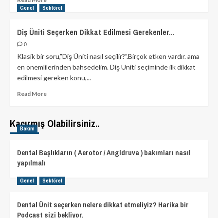
more
Genel
Sektörel
about
Diş
Diş Üniti Seçerken Dikkat Edilmesi Gerekenler…
Üniti
Seçerken
0
Dikkat
Klasik bir soru,”Diş Üniti nasıl seçilir?”.Birçok etken vardır. ama
Edilmesi
en önemlilerinden bahsedelim. Diş Üniti seçiminde ilk dikkat
Gerekenler..
edilmesi gereken konu,...
Read
Read More
more
about
Diş
Kaçırmış Olabilirsiniz..
Bakım
Üniti
Seçerken
Dikkat
Dental Başlıkların ( Aerotor / Angldruva ) bakımları nasıl
Edilmesi
yapılmalı
Gerekenler…
Genel
Sektörel
Dental Ünit seçerken nelere dikkat etmeliyiz? Harika bir
Podcast sizi bekliyor.