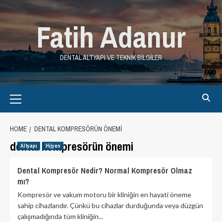
Skip
to
Fatih Adanur
content
DENTAL ALTYAPI VE TEKNIK BILGILER
Primary
Menu
HOME
DENTAL KOMPRESÖRÜN ÖNEMI
dental kompresörün önemi
Altyapı
Hijyen
Dental Kompresör Nedir? Normal Kompresör Olmaz
mı?
Kompresör ve vakum motoru bir kliniğin en hayati öneme
sahip cihazlarıdır. Çünkü bu cihazlar durduğunda veya düzgün
çalışmadığında tüm kliniğin...