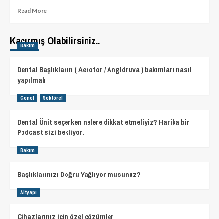
Read
Read More
more
about
Dental
Kaçırmış Olabilirsiniz..
Bakım
Kompresör
Nedir?
Normal
Dental Başlıkların ( Aerotor / Angldruva ) bakımları nasıl
Kompresör
yapılmalı
Olmaz
mı?
Genel
Sektörel
Dental Ünit seçerken nelere dikkat etmeliyiz? Harika bir
Podcast sizi bekliyor.
Bakım
Başlıklarınızı Doğru Yağlıyor musunuz?
Altyapı
Cihazlarınız için özel çözümler