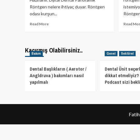
Röntgen nelere ihtiyaç duyar. Röntgen
istemiyo
odası kurşun...
Röntgen 
Read
Read More
Read Mo
more
about
Dental
Panoramik
Kaçırmış Olabilirsiniz..
Röntgen,
Bakım
Genel
Sektörel
Dental
Tomografi
Dental Başlıkların ( Aerotor /
Dental Ünit seçer
Odalari
Angldruva ) bakımları nasıl
dikkat etmeliyiz? 
Nasil
yapılmalı
Podcast sizi bekli
Olmalı.
Fati