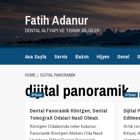
Skip
to
Fatih Adanur
content
DENTAL ALTYAPI VE TEKNIK BILGILER
Ana Sayfa
Servis
Bakım
Hijyen
Genel
S
HOME
DIJITAL PANORAMIK
dijital panoramik
Altyapı
Altyapı
Dental Panoramik Röntgen, Dental
Dijital
Tomografi Odalari Nasil Olmalı.
Edilmes
Röntgen Odalarında neler bulunur.
Artık rö
Panoramik Röntgen Alırken Oda Nasıl
ihtiyaç 
Hazırlanır. Dijital Dental Panoramik
röntgen 