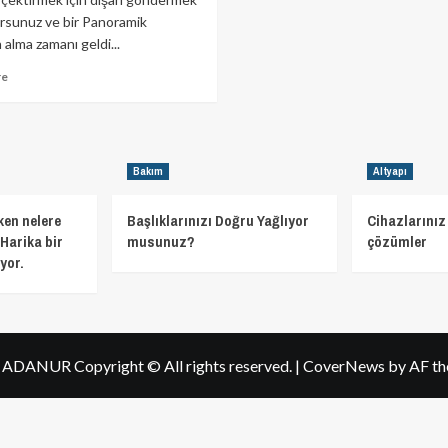
rsunuz ve bir Panoramik
alma zamanı geldi...
Read
re
more
about
Dijital
Panoramik
Alırken
Bakım
Altyapı
Dikkat
Edilmesi
ken nelere
Başlıklarınızı Doğru Yağlıyor
Cihazlarınız 
Gereken
Harika bir
musunuz?
çözümler
Konular..
yor.
h ADANUR Copyright © All rights reserved.
|
CoverNews
by AF th