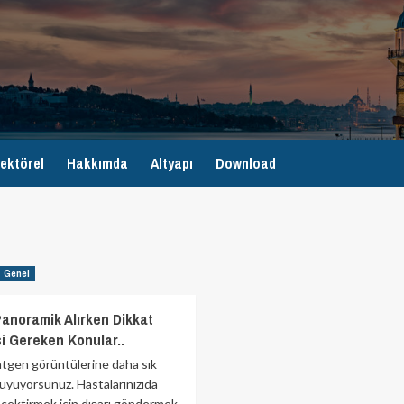
ektörel
Hakkımda
Altyapı
Download
Genel
 Panoramik Alırken Dikkat
i Gereken Konular..
ntgen görüntülerine daha sık
duyuyorsunuz. Hastalarınızıda
çektirmek için dışarı göndermek