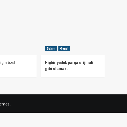
Bakım
Genel
için özel
Hiçbir yedek parça orijinali
gibi olamaz.
emes.