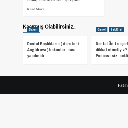
Read
Read More
more
about
Cihazlarınız
Kaçırmış Olabilirsiniz..
Bakım
Genel
Sektörel
için
özel
çözümler
Dental Başlıkların ( Aerotor /
Dental Ünit seçer
Angldruva ) bakımları nasıl
dikkat etmeliyiz? 
yapılmalı
Podcast sizi bekli
Fati