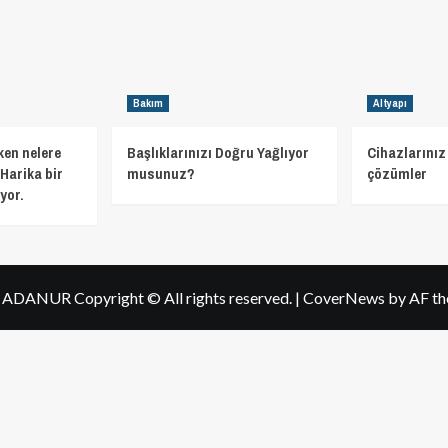
Bakım
Altyapı
ken nelere
Başlıklarınızı Doğru Yağlıyor
Cihazlarınız 
Harika bir
musunuz?
çözümler
yor.
h ADANUR Copyright © All rights reserved.
|
CoverNews
by AF th