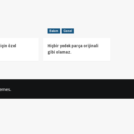
Bakım
Genel
için özel
Hiçbir yedek parça orijinali
gibi olamaz.
emes.