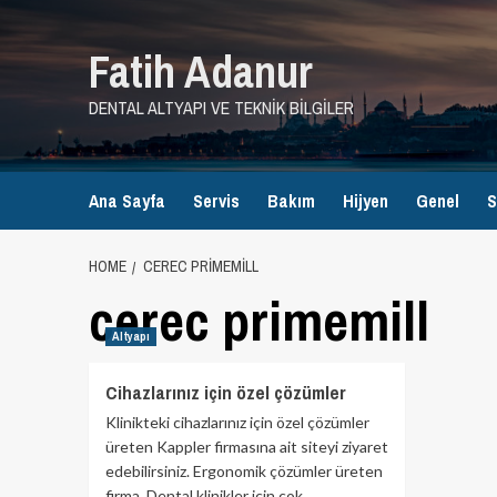
Skip
to
Fatih Adanur
content
DENTAL ALTYAPI VE TEKNIK BILGILER
Ana Sayfa
Servis
Bakım
Hijyen
Genel
S
HOME
CEREC PRIMEMILL
cerec primemill
Altyapı
Cihazlarınız için özel çözümler
Klinikteki cihazlarınız için özel çözümler
üreten Kappler firmasına ait siteyi ziyaret
edebilirsiniz. Ergonomik çözümler üreten
firma, Dental klinikler için çok...