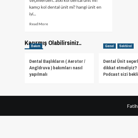
seçimlerden.. askı kol dental ünit mi?
kamçı kol dental ünit mi? hangi ünit en
iyi...
Read
Read More
more
about
Kamçı
Kaçırmış Olabilirsiniz..
Bakım
Genel
Sektörel
kol
Ünit
mi?
Dental Başlıkların ( Aerotor /
Dental Ünit seçer
yoksa
Angldruva ) bakımları nasıl
dikkat etmeliyiz? 
Askı
yapılmalı
Podcast sizi bekli
Kol
mu?
–
En
İyi
Dental
Fati
Ünit
Hangisi?
Diş
Ünitesi
Seçimi