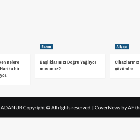
Bakım
Altyapı
ken nelere
Başlıklarınızı Doğru Yağlıyor
Cihazlarınız 
Harika bir
musunuz?
çözümler
yor.
h ADANUR Copyright © All rights reserved.
|
CoverNews
by AF th