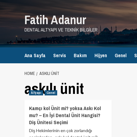
Skip
to
Fatih Adanur
content
DENTAL ALTYAPI VE TEKNIK BILGILER
Ana Sayfa
Servis
Bakım
Hijyen
Genel
S
HOME
ASKILI ÜNIT
askılı ünit
Altyapı
Genel
Kamçı kol Ünit mi? yoksa Askı Kol
mu? – En İyi Dental Ünit Hangisi?
Diş Ünitesi Seçimi
Diş Hekimlerinin en çok zorlandığı