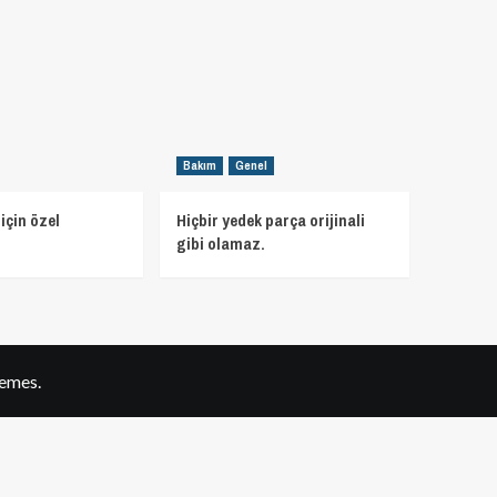
Bakım
Genel
için özel
Hiçbir yedek parça orijinali
gibi olamaz.
emes.