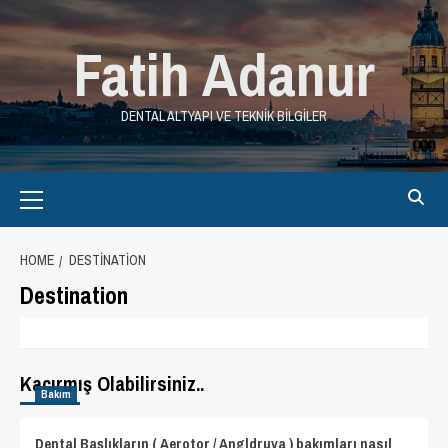
Skip
to
Fatih Adanur
content
DENTAL ALTYAPI VE TEKNIK BILGILER
Primary
Menu
HOME
DESTINATION
Destination
Kaçırmış Olabilirsiniz..
Bakım
Dental Başlıkların ( Aerotor / Angldruva ) bakımları nasıl