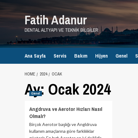
Skip
to
Fatih Adanur
content
DENTAL ALTYAPI VE TEKNIK BILGILER
Ana Sayfa
Servis
Bakım
Hijyen
Genel
S
HOME
2024
OCAK
Ay:
Ocak 2024
Genel
Angdruva ve Aerotor Hızları Nasıl
Olmalı?
Birçok Aerotor başlığı ve Angldruva
kullanım amaçlarına göre farklılıklar
gösterir. En hızlı Aerotor en iyi değildir.