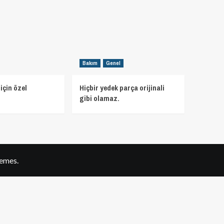
Bakım
Genel
için özel
Hiçbir yedek parça orijinali
gibi olamaz.
emes.