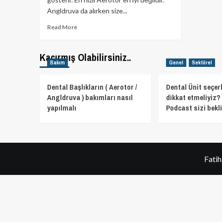
Angldruva da alırken size...
Read
Read More
more
about
Angdruva
Kaçırmış Olabilirsiniz..
Bakım
Genel
Sektörel
ve
Aerotor
Hızları
Dental Başlıkların ( Aerotor /
Dental Ünit seçer
Nasıl
Angldruva ) bakımları nasıl
dikkat etmeliyiz? 
Olmalı?
yapılmalı
Podcast sizi bekli
Fati