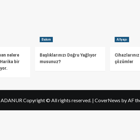
Bakım
Altyapı
ken nelere
Başlıklarınızı Doğru Yağlıyor
Cihazlarınız 
Harika bir
musunuz?
çözümler
yor.
h ADANUR Copyright © All rights reserved.
|
CoverNews
by AF th