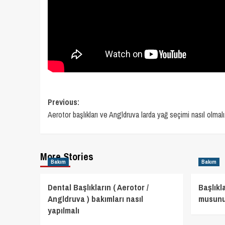
Post
Previous:
Aerotor başlıkları ve Angldruva larda yağ seçimi nasıl olmalı.
navigation
More Stories
Bakım
Bakım
Dental Başlıkların ( Aerotor /
Başlıkl
Angldruva ) bakımları nasıl
musun
yapılmalı