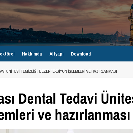
ektörel
Hakkımda
Altyapı
Download
AVI ÜNITESI TEMIZLIĞI, DEZENFEKSIYON IŞLEMLERI VE HAZIRLANMASI
sı Dental Tedavi Ünites
emleri ve hazırlanması