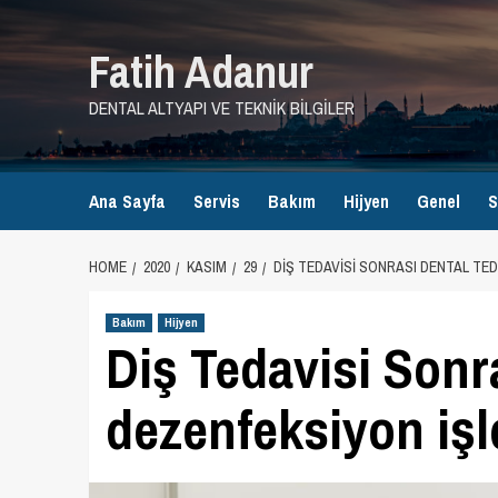
Skip
to
Fatih Adanur
content
DENTAL ALTYAPI VE TEKNIK BILGILER
Ana Sayfa
Servis
Bakım
Hijyen
Genel
S
HOME
2020
KASIM
29
DIŞ TEDAVISI SONRASI DENTAL TED
Bakım
Hijyen
Diş Tedavisi Sonra
dezenfeksiyon işl