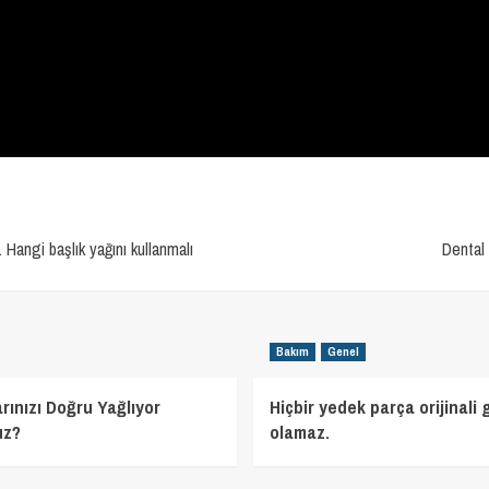
 Hangi başlık yağını kullanmalı
Dental 
Bakım
Genel
arınızı Doğru Yağlıyor
Hiçbir yedek parça orijinali g
uz?
olamaz.